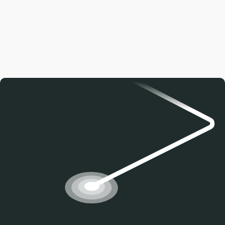
Cykel kæde hakker? Vi guider dig til de typiske
årsager, løsninger og hvordan du undgår
problemet med god vedligeholdelse.
Læs artiklen
