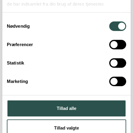
de har indsamlet fra din brug af deres tjenester.
Tør stikkene af:
Samtykkevalg
Nødvendig
Præferencer
Halv opladning ved opbevaring:
Statistik
Marketing
Tillad alle
Aftal fast service:
Tillad valgte