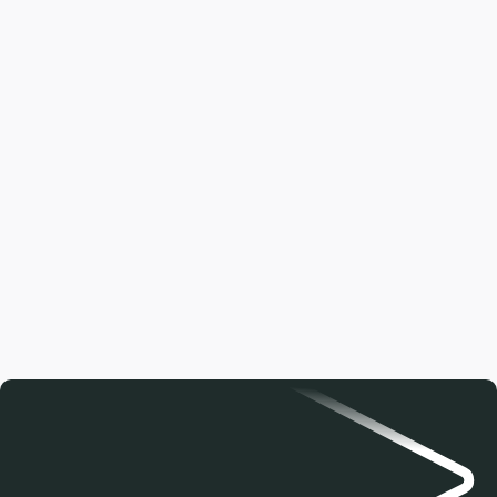
Christiania cykel -
vedligeholdelse og reparation af
din cykel
Få styr på din Christiania cykel med vores guide til
vedligehold og reparation. Forlæng levetiden på din
ladcykel og kør trygt året rundt.
Læs artiklen
