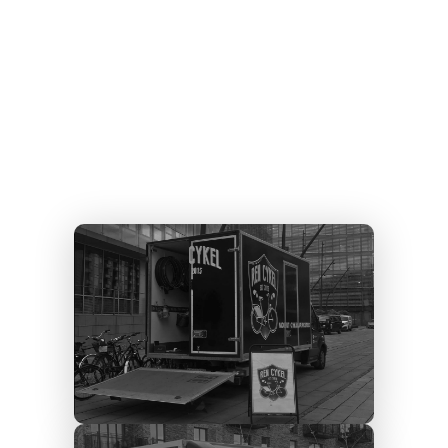
vælge os til at reperer din
Jægersborg