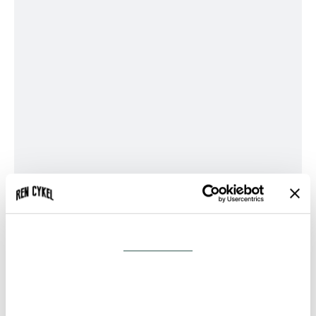
GT
Kildemoes
Larry vs Harry (Bullitt)
MBK
Mustang
Nihola
Omnium
Pelago
Riese & Müller
SCO
Samtykke
Detaljer
Specialized
Trek
Triobike
Om