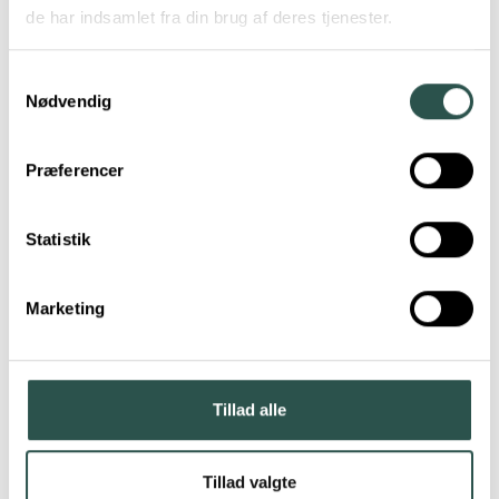
danske veje. Uanset om du cykler på en klassisk
de har indsamlet fra din brug af deres tjenester.
citybike, en elcykel, en ladcykel eller en
specialbygget model, kan vores erfarne
Samtykkevalg
mekanikere hjælpe dig.
Nødvendig
Præferencer
Amladcykler
Statistik
Marketing
Babboe
Tillad alle
Batavus
Tillad valgte