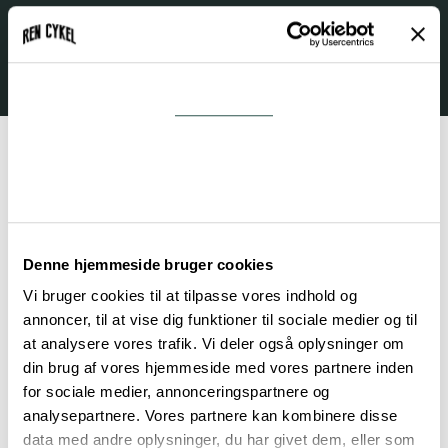
Samtykke
Detaljer
Om
Denne hjemmeside bruger cookies
Cykelbrands vi
Vi bruger cookies til at tilpasse vores indhold og
annoncer, til at vise dig funktioner til sociale medier og til
servicerer og reparerer
at analysere vores trafik. Vi deler også oplysninger om
din brug af vores hjemmeside med vores partnere inden
for sociale medier, annonceringspartnere og
Hos os servicerer og reparerer vi stort set alle
analysepartnere. Vores partnere kan kombinere disse
typer og mærker af cykler, der kører på de
data med andre oplysninger, du har givet dem, eller som