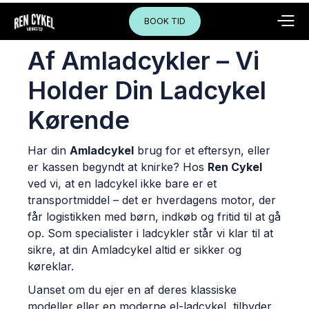
Professionel Service
BOOK TID
Af Amladcykler – Vi
Holder Din Ladcykel
Kørende
Har din
Amladcykel
brug for et eftersyn, eller
er kassen begyndt at knirke? Hos
Ren Cykel
ved vi, at en ladcykel ikke bare er et
transportmiddel – det er hverdagens motor, der
får logistikken med børn, indkøb og fritid til at gå
op. Som specialister i ladcykler står vi klar til at
sikre, at din Amladcykel altid er sikker og
køreklar.
Uanset om du ejer en af deres klassiske
modeller eller en moderne el-ladcykel, tilbyder