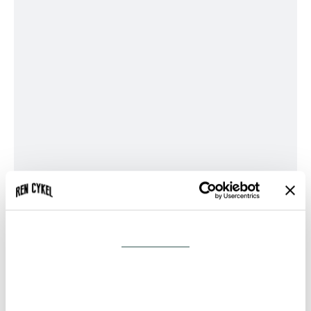
GT
Kildemoes
Larry vs Harry (Bullitt)
MBK
Mustang
Nihola
Omnium
Pelago
Riese & Müller
SCO
Samtykke
Detaljer
Specialized
Trek
Triobike
Om