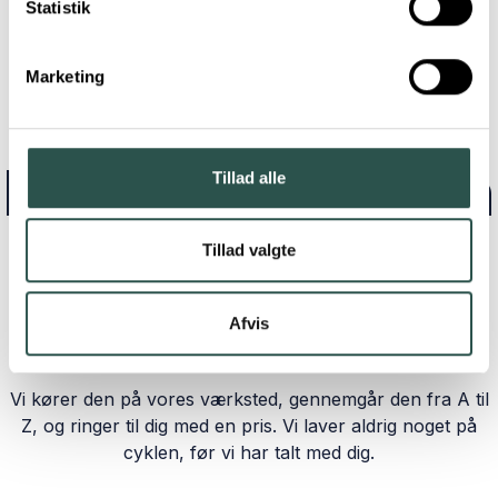
Statistik
Marketing
BOR DU LANGT FRA EN CYKELSMED
Lad os hente din
Tillad alle
København SV
Tillad valgte
på din adresse
Afvis
Vi kører den på vores værksted, gennemgår den fra A til
Z, og ringer til dig med en pris. Vi laver aldrig noget på
cyklen, før vi har talt med dig.