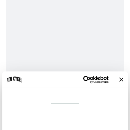
GT
Kildemoes
Larry vs Harry (Bullitt)
MBK
Mustang
Nihola
Omnium
Pelago
Riese & Müller
SCO
Samtykke
Detaljer
Specialized
Trek
Triobike
Om