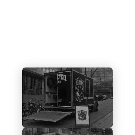
vælge os til at reperer din
Torslunde