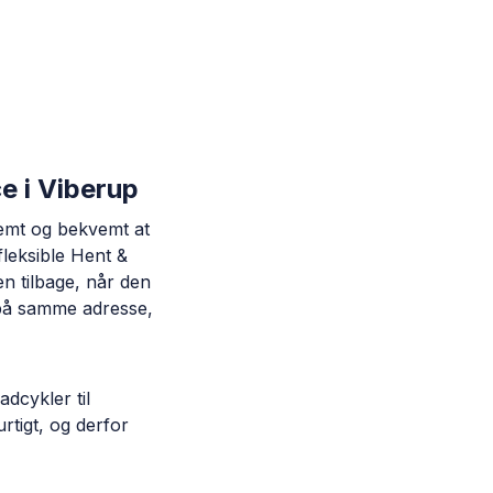
e i Viberup
nemt og bekvemt at
fleksible Hent &
en tilbage, når den
r på samme adresse,
adcykler til
urtigt, og derfor