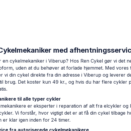
 Cykelmekaniker med afhentningsservic
er en cykelmekaniker i Viberup? Hos Ren Cykel gør vi det 
topform, uden at du behøver at forlade hjemmet. Med vores 
r vi din cykel direkte fra din adresse i Viberup og leverer d
 til brug. Det koster kun 49 kr., og hvis du har flere cykle
tis.
ikere til alle typer cykler
mekanikere er eksperter i reparation af alt fra elcykler og l
kler. Vi forstår, hvor vigtigt det er at få din cykel tilbage h
n er klar igen inden for 24 timer.
ice fra autoriserede cykelmekanikere