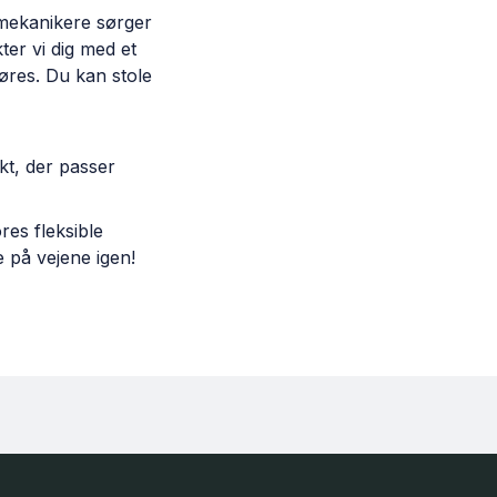
lmekanikere sørger
ter vi dig med et
føres. Du kan stole
nkt, der passer
res fleksible
e på vejene igen!