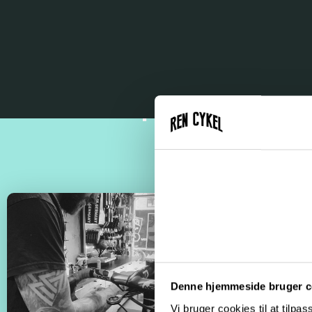
4 gode grunde til at væ
reperer din VI
Denne hjemmeside bruger c
Vi bruger cookies til at tilpas