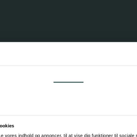
lge os til at
berup
Samtykke
Detaljer
Om
ookies
se vores indhold og annoncer, til at vise dig funktioner til sociale