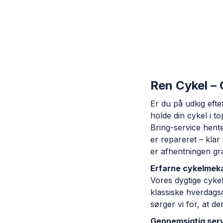
Ren Cykel –
Er du på udkig eft
holde din cykel i 
Bring-service hente
er repareret – klar
er afhentningen gra
Erfarne cykelmekan
Vores dygtige cykel
klassiske hverdagscy
sørger vi for, at de
Gennemsigtig serv