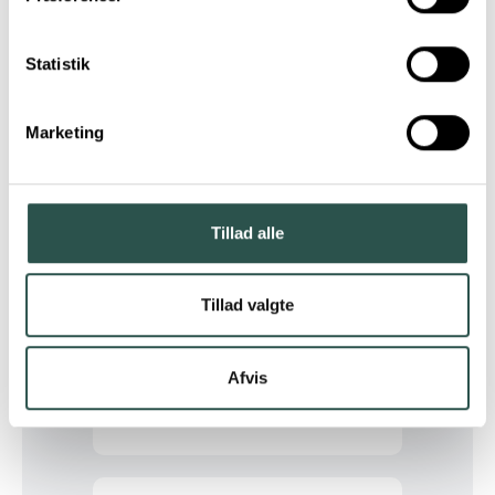
Statistik
Cube
Marketing
Eventyrcykler
Tillad alle
Gazelle
Tillad valgte
Afvis
Giant