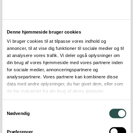
Cargokid
Om
Denne hjemmeside bruger cookies
Carqon
Vi bruger cookies til at tilpasse vores indhold og
annoncer, til at vise dig funktioner til sociale medier og til
at analysere vores trafik. Vi deler også oplysninger om
din brug af vores hjemmeside med vores partnere inden
Centurion
for sociale medier, annonceringspartnere og
analysepartnere. Vores partnere kan kombinere disse
data med andre oplysninger, du har givet dem, eller som
de har indsamlet fra din brug af deres tjenester.
Christiania Cykler
Samtykkevalg
Nødvendig
Crescent
Præferencer