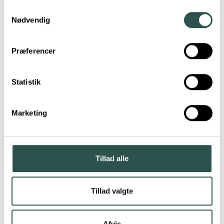
Samtykkevalg
Nødvendig
Cargokid
Præferencer
Statistik
Carqon
Marketing
Centurion
Tillad alle
Christiania Cykler
Tillad valgte
Afvis