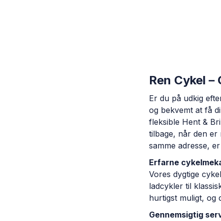
Ren Cykel –
Er du på udkig eft
og bekvemt at få d
fleksible Hent & Br
tilbage, når den er 
samme adresse, er 
Erfarne cykelmekan
Vores dygtige cykelm
ladcykler til klassi
hurtigst muligt, og 
Gennemsigtig serv