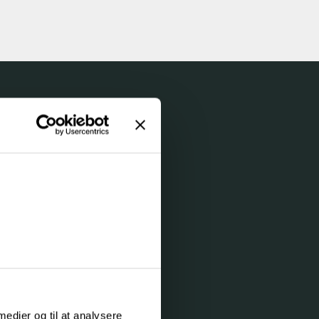
vores
rum
 medier og til at analysere