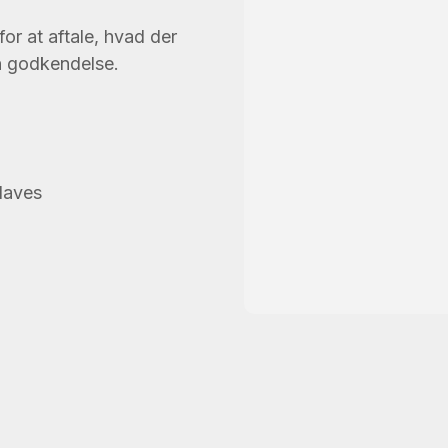
or at aftale, hvad der
in godkendelse.
 laves