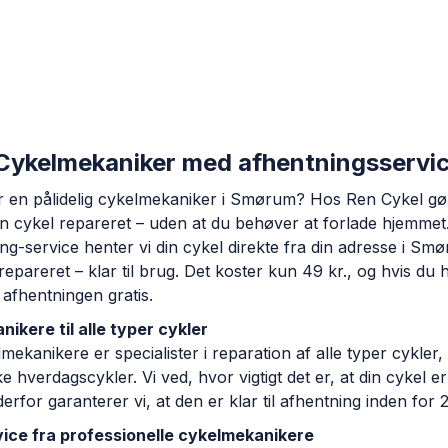
 Cykelmekaniker med afhentningsservi
er en pålidelig cykelmekaniker i Smørum? Hos Ren Cykel gø
in cykel repareret – uden at du behøver at forlade hjemme
ing-service henter vi din cykel direkte fra din adresse i S
repareret – klar til brug. Det koster kun 49 kr., og hvis du 
afhentningen gratis.
ikere til alle typer cykler
ekanikere er specialister i reparation af alle typer cykler, 
ske hverdagscykler. Vi ved, hvor vigtigt det er, at din cykel er
derfor garanterer vi, at den er klar til afhentning inden for 
ice fra professionelle cykelmekanikere