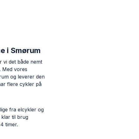
ce i Smørum
r vi det både nemt
t. Med vores
mørum og leverer den
har flere cykler på
lige fra elcykler og
 klar til brug
24 timer.