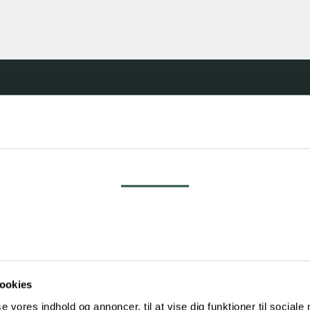
de grunde til at vælge 
Samtykke
hentningsservice i Smø
Detaljer
Om
ookies
se vores indhold og annoncer, til at vise dig funktioner til sociale